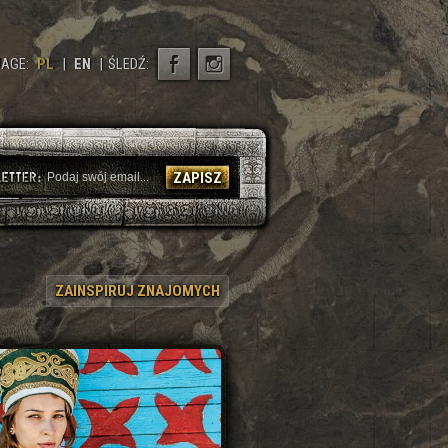
AGE:
PL
|
EN
|
ŚLEDŹ:
ZAPISZ
ZAINSPIRUJ ZNAJOMYCH