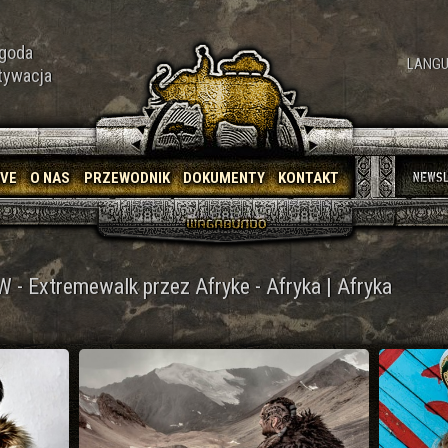
goda
LANGU
tywacja
IVE
O NAS
PRZEWODNIK
DOKUMENTY
KONTAKT
- Extremewalk przez Afryke - Afryka | Afryka