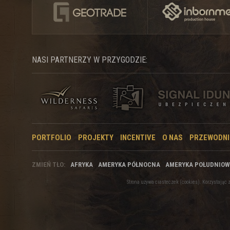
NASI PARTNERZY W PRZYGODZIE:
PORTFOLIO
PROJEKTY
INCENTIVE
O NAS
PRZEWODNI
ZMIEŃ TŁO:
AFRYKA
AMERYKA PÓŁNOCNA
AMERYKA POŁUDNIO
Strona używa ciasteczek (cookies). Korzystają