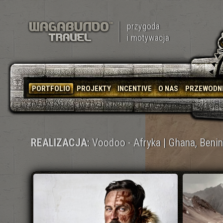
przygoda
i motywacja
PORTFOLIO
PROJEKTY
INCENTIVE
O NAS
PRZEWODN
REALIZACJA:
Voodoo - Afryka | Ghana, Benin